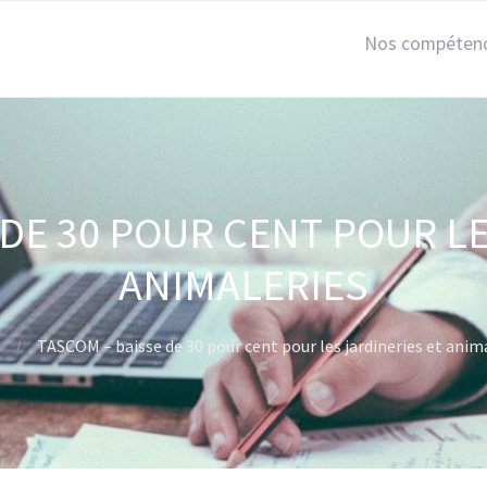
Nos compéten
 DE 30 POUR CENT POUR LE
ANIMALERIES
TASCOM – baisse de 30 pour cent pour les jardineries et anim