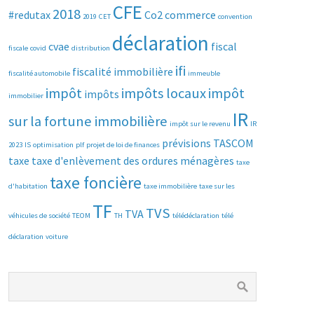
CFE
2018
#redutax
Co2
commerce
2019
CET
convention
déclaration
cvae
fiscal
fiscale
covid
distribution
ifi
fiscalité immobilière
fiscalité automobile
immeuble
impôt
impôts locaux
impôt
impôts
immobilier
IR
sur la fortune immobilière
impôt sur le revenu
IR
prévisions
TASCOM
2023
IS
optimisation
plf
projet de loi de finances
taxe
taxe d'enlèvement des ordures ménagères
taxe
taxe foncière
d'habitation
taxe immobilière
taxe sur les
TF
TVS
TVA
véhicules de société
TEOM
TH
télédéclaration
télé
déclaration
voiture