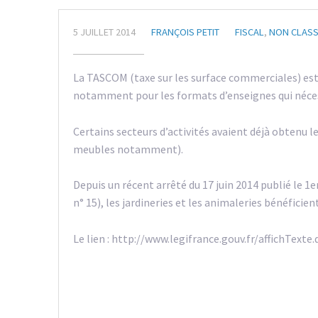
5 JUILLET 2014
FRANÇOIS PETIT
FISCAL
,
NON CLAS
La TASCOM (taxe sur les surface commerciales) es
notamment pour les formats d’enseignes qui néces
Certains secteurs d’activités avaient déjà obtenu 
meubles notamment).
Depuis un récent arrêté du 17 juin 2014 publié le 1e
n° 15), les jardineries et les animaleries bénéficie
Le lien : http://www.legifrance.gouv.fr/affichT