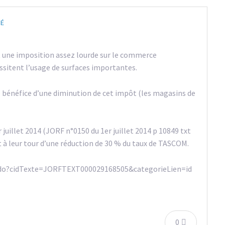
SÉ
t une imposition assez lourde sur le commerce
sitent l’usage de surfaces importantes.
le bénéfice d’une diminution de cet impôt (les magasins de
r juillet 2014 (JORF n°0150 du 1er juillet 2014 p 10849 txt
nt à leur tour d’une réduction de 30 % du taux de TASCOM.
exte.do?cidTexte=JORFTEXT000029168505&categorieLien=id
0