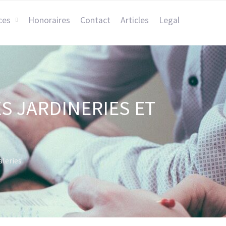
ces
Honoraires
Contact
Articles
Legal
S JARDINERIES ET
aleries