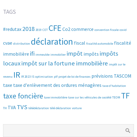
TAGS
CFE
2018
#redutax
Co2
commerce
2019
CET
convention fiscale
covid
déclaration
cvae
fiscal
fiscalité
distribution
fiscalité automobile
ifi
impôt
impôts
immobilière
impôts
immeuble
immobilier
locaux
impôt sur la fortune immobilière
impôt sur le
IR
prévisions
TASCOM
revenu
IR 2023
IS
optimisation
plf
projet de loi de finances
taxe
taxe d'enlèvement des ordures ménagères
taxe d'habitation
TF
taxe foncière
taxe immobilière
taxe sur les véhicules de société
TEOM
TVS
TVA
TH
télédéclaration
télé déclaration
voiture