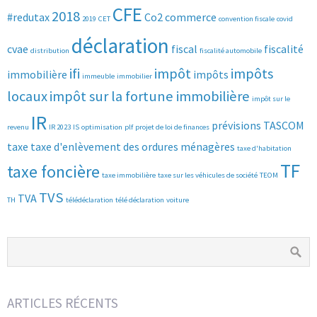
CFE
2018
#redutax
Co2
commerce
2019
CET
convention fiscale
covid
déclaration
cvae
fiscal
fiscalité
distribution
fiscalité automobile
ifi
impôt
impôts
immobilière
impôts
immeuble
immobilier
locaux
impôt sur la fortune immobilière
impôt sur le
IR
prévisions
TASCOM
revenu
IR 2023
IS
optimisation
plf
projet de loi de finances
taxe
taxe d'enlèvement des ordures ménagères
taxe d'habitation
TF
taxe foncière
taxe immobilière
taxe sur les véhicules de société
TEOM
TVS
TVA
TH
télédéclaration
télé déclaration
voiture
ARTICLES RÉCENTS