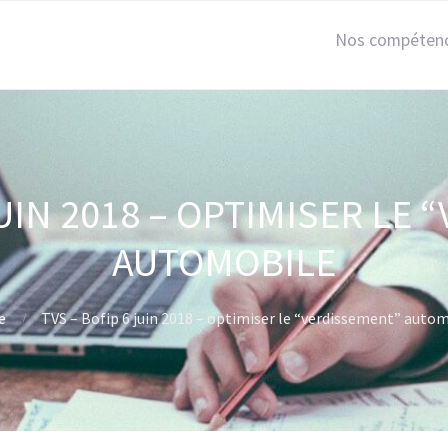
Nos compéten
JUIN 2018 – OPTIMISER LE
AUTOMOBILE
e
TVS – Bofip 6 juin 2018 – optimiser le “verdissement” auto