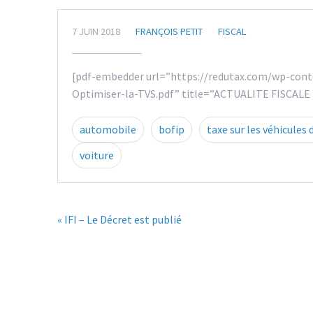
7 JUIN 2018
FRANÇOIS PETIT
FISCAL
[pdf-embedder url=”https://redutax.com/wp-con
Optimiser-la-TVS.pdf” title=”ACTUALITE FISCALE 
automobile
bofip
taxe sur les véhicules 
voiture
« IFI – Le Décret est publié