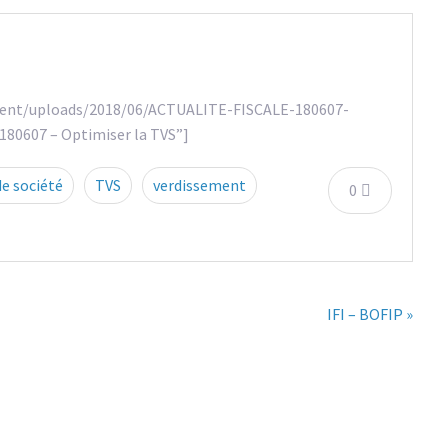
tent/uploads/2018/06/ACTUALITE-FISCALE-180607-
180607 – Optimiser la TVS”]
de société
TVS
verdissement
0
IFI – BOFIP »