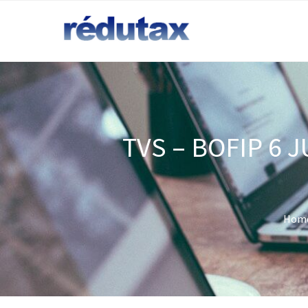
TVS – BOFIP 6 
Hom