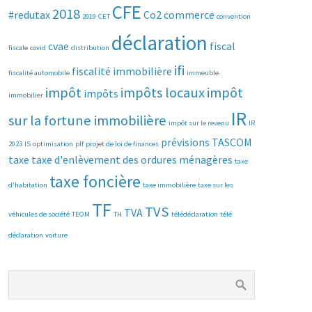
CFE
2018
#redutax
Co2
commerce
2019
CET
convention
déclaration
cvae
fiscal
fiscale
covid
distribution
ifi
fiscalité immobilière
fiscalité automobile
immeuble
impôt
impôts locaux
impôt
impôts
immobilier
IR
sur la fortune immobilière
impôt sur le revenu
IR
prévisions
TASCOM
2023
IS
optimisation
plf
projet de loi de finances
taxe
taxe d'enlèvement des ordures ménagères
taxe
taxe foncière
d'habitation
taxe immobilière
taxe sur les
TF
TVS
TVA
véhicules de société
TEOM
TH
télédéclaration
télé
déclaration
voiture