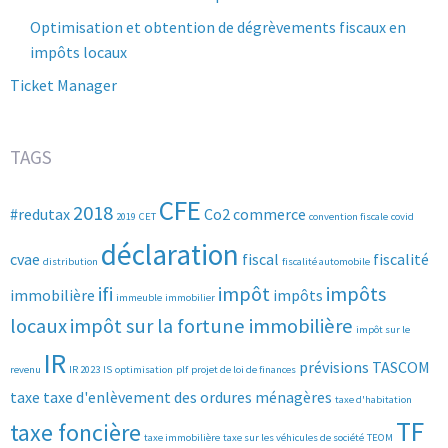
Optimisation et obtention de dégrèvements fiscaux en
impôts locaux
Ticket Manager
TAGS
CFE
2018
#redutax
Co2
commerce
2019
CET
convention fiscale
covid
déclaration
cvae
fiscal
fiscalité
distribution
fiscalité automobile
ifi
impôt
impôts
immobilière
impôts
immeuble
immobilier
locaux
impôt sur la fortune immobilière
impôt sur le
IR
prévisions
TASCOM
revenu
IR 2023
IS
optimisation
plf
projet de loi de finances
taxe
taxe d'enlèvement des ordures ménagères
taxe d'habitation
TF
taxe foncière
taxe immobilière
taxe sur les véhicules de société
TEOM