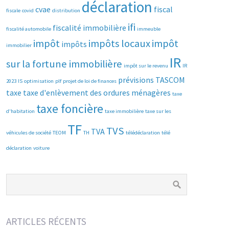
déclaration
cvae
fiscal
fiscale
covid
distribution
ifi
fiscalité immobilière
fiscalité automobile
immeuble
impôt
impôts locaux
impôt
impôts
immobilier
IR
sur la fortune immobilière
impôt sur le revenu
IR
prévisions
TASCOM
2023
IS
optimisation
plf
projet de loi de finances
taxe
taxe d'enlèvement des ordures ménagères
taxe
taxe foncière
d'habitation
taxe immobilière
taxe sur les
TF
TVS
TVA
véhicules de société
TEOM
TH
télédéclaration
télé
déclaration
voiture
ARTICLES RÉCENTS