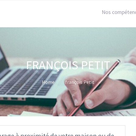
Nos compéten
FRANÇOIS PETIT
Home
françois Petit
arage à proximité de votre maison ou de