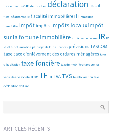
déclaration
cvae
fiscal
fiscale
covid
distribution
ifi
fiscalité immobilière
fiscalité automobile
immeuble
impôt
impôts locaux
impôt
impôts
immobilier
IR
sur la fortune immobilière
impôt sur le revenu
IR
prévisions
TASCOM
2023
IS
optimisation
plf
projet de loi de finances
taxe
taxe d'enlèvement des ordures ménagères
taxe
taxe foncière
d'habitation
taxe immobilière
taxe sur les
TF
TVS
TVA
véhicules de société
TEOM
TH
télédéclaration
télé
déclaration
voiture
ARTICLES RÉCENTS