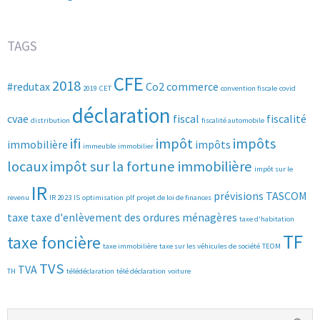
TAGS
CFE
2018
#redutax
Co2
commerce
2019
CET
convention fiscale
covid
déclaration
cvae
fiscal
fiscalité
distribution
fiscalité automobile
ifi
impôt
impôts
immobilière
impôts
immeuble
immobilier
locaux
impôt sur la fortune immobilière
impôt sur le
IR
prévisions
TASCOM
revenu
IR 2023
IS
optimisation
plf
projet de loi de finances
taxe
taxe d'enlèvement des ordures ménagères
taxe d'habitation
TF
taxe foncière
taxe immobilière
taxe sur les véhicules de société
TEOM
TVS
TVA
TH
télédéclaration
télé déclaration
voiture