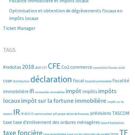
Fiscalité immobilière et impôts locaux
Optimisation et obtention de dégrèvements fiscaux en
impôts locaux
Ticket Manager
TAGS
CFE
2018
#redutax
Co2
commerce
2019
CET
convention fiscale
covid
déclaration
cvae
fiscal
fiscalité
distribution
fiscalité automobile
ifi
impôt
impôts
immobilière
impôts
immeuble
immobilier
locaux
impôt sur la fortune immobilière
impôt sur le
IR
prévisions
TASCOM
revenu
IR 2023
IS
optimisation
plf
projet de loi de finances
taxe
taxe d'enlèvement des ordures ménagères
taxe d'habitation
TF
taxe foncière
taxe immobilière
taxe sur les véhicules de société
TEOM