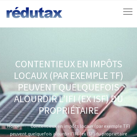
CONTENTIEUX EN IMPÔTS
LOCAUX (PAR EXEMPLE TF)
PEUVENT QUELQUEFOIS
ALOURDIR L’IFI (EX ISF) DU
PROPRIÉTAIRE
Home
Contentieux en impôts locaux (par exemple TF)
peuvent quelquefois alourdir l’IFI (ex ISF) du propriétaire