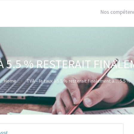
Nos compéten
 À 5.5 % RESTERAIT FINAL
Home
TVA – le taux à 5.5 % resterait finalement à… 5.5 %
ASSÉ