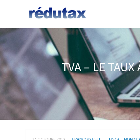
TVA – LE TAUX
14 OCTOBRE 2013
FRANÇOIS PETIT
FISCAL
,
NON CL