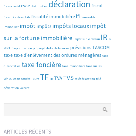
déclaration
cvae
fiscal
fiscale
covid
distribution
ifi
fiscalité immobilière
fiscalité automobile
immeuble
impôt
impôts locaux
impôt
impôts
immobilier
IR
sur la fortune immobilière
impôt sur le revenu
IR
prévisions
TASCOM
2023
IS
optimisation
plf
projet de loi de finances
taxe
taxe d'enlèvement des ordures ménagères
taxe
taxe foncière
d'habitation
taxe immobilière
taxe sur les
TF
TVS
TVA
véhicules de société
TEOM
TH
télédéclaration
télé
déclaration
voiture
ARTICLES RÉCENTS