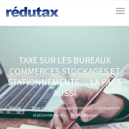
TAXE SUR LES BUREAUX
COMMERCES STOCKAGES ET
STATIONNEMENTS… LA PACA
AUSSI
Home
Taxe sur les bureaux commerces stockages et
stationnements… la PACA aussi