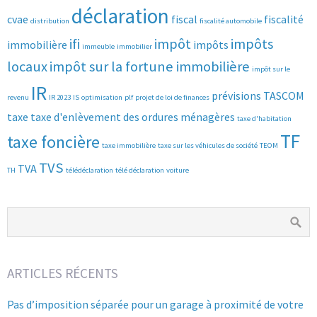
déclaration
cvae
fiscal
fiscalité
distribution
fiscalité automobile
ifi
impôt
impôts
immobilière
impôts
immeuble
immobilier
locaux
impôt sur la fortune immobilière
impôt sur le
IR
prévisions
TASCOM
revenu
IR 2023
IS
optimisation
plf
projet de loi de finances
taxe
taxe d'enlèvement des ordures ménagères
taxe d'habitation
TF
taxe foncière
taxe immobilière
taxe sur les véhicules de société
TEOM
TVS
TVA
TH
télédéclaration
télé déclaration
voiture
ARTICLES RÉCENTS
Pas d’imposition séparée pour un garage à proximité de votre