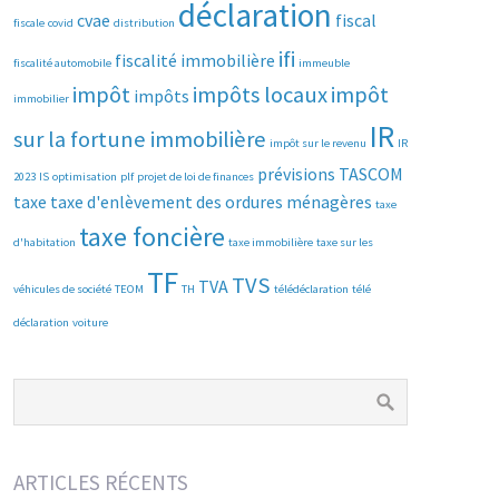
déclaration
cvae
fiscal
fiscale
covid
distribution
ifi
fiscalité immobilière
fiscalité automobile
immeuble
impôt
impôts locaux
impôt
impôts
immobilier
IR
sur la fortune immobilière
impôt sur le revenu
IR
prévisions
TASCOM
2023
IS
optimisation
plf
projet de loi de finances
taxe
taxe d'enlèvement des ordures ménagères
taxe
taxe foncière
d'habitation
taxe immobilière
taxe sur les
TF
TVS
TVA
véhicules de société
TEOM
TH
télédéclaration
télé
déclaration
voiture
ARTICLES RÉCENTS