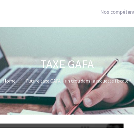
Nos compéten
TAXE GAFA
Home
Future taxe GAFA – un trou dans la raquette fiscale ?