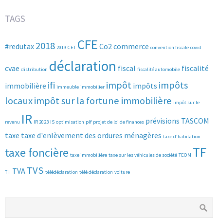
TAGS
CFE
2018
#redutax
Co2
commerce
2019
CET
convention fiscale
covid
déclaration
cvae
fiscal
fiscalité
distribution
fiscalité automobile
ifi
impôt
impôts
immobilière
impôts
immeuble
immobilier
locaux
impôt sur la fortune immobilière
impôt sur le
IR
prévisions
TASCOM
revenu
IR 2023
IS
optimisation
plf
projet de loi de finances
taxe
taxe d'enlèvement des ordures ménagères
taxe d'habitation
TF
taxe foncière
taxe immobilière
taxe sur les véhicules de société
TEOM
TVS
TVA
TH
télédéclaration
télé déclaration
voiture