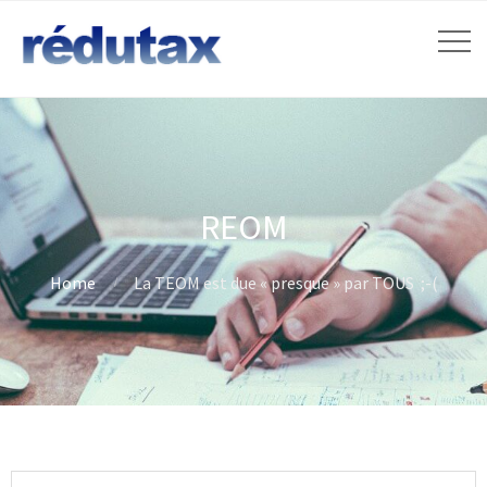
REOM
Home
La TEOM est due « presque » par TOUS ;-(