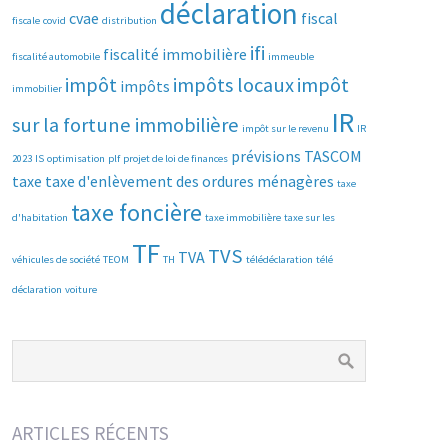
déclaration
cvae
fiscal
fiscale
covid
distribution
ifi
fiscalité immobilière
fiscalité automobile
immeuble
impôt
impôts locaux
impôt
impôts
immobilier
IR
sur la fortune immobilière
impôt sur le revenu
IR
prévisions
TASCOM
2023
IS
optimisation
plf
projet de loi de finances
taxe
taxe d'enlèvement des ordures ménagères
taxe
taxe foncière
d'habitation
taxe immobilière
taxe sur les
TF
TVS
TVA
véhicules de société
TEOM
TH
télédéclaration
télé
déclaration
voiture
ARTICLES RÉCENTS