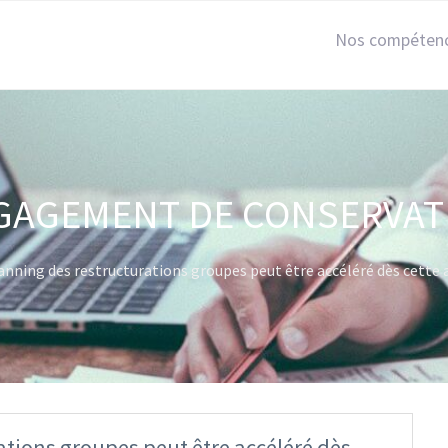
Nos compéten
GAGEMENT DE CONSERVAT
lanning des restructurations groupes peut être accéléré dès cette
ations groupes peut être accéléré dès