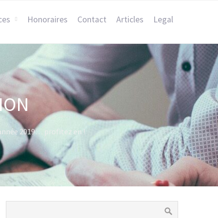
ces
Honoraires
Contact
Articles
Legal
ION
 année 2019… profitez en !