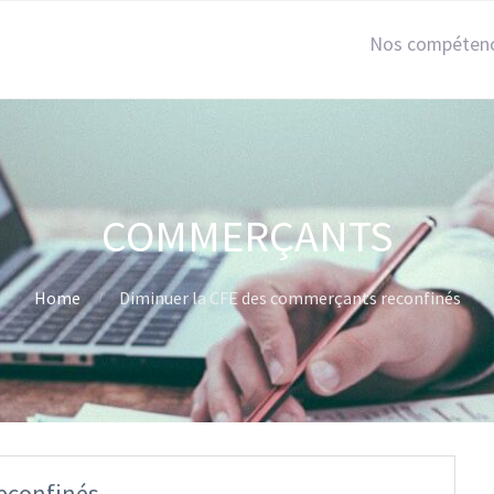
Nos compéten
COMMERÇANTS
Home
Diminuer la CFE des commerçants reconfinés
econfinés