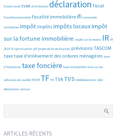
déclaration
cvae
fiscal
fiscale
covid
distribution
ifi
fiscalité immobilière
fiscalité automobile
immeuble
impôt
impôts locaux
impôt
impôts
immobilier
IR
sur la fortune immobilière
impôt sur le revenu
IR
prévisions
TASCOM
2023
IS
optimisation
plf
projet de loi de finances
taxe
taxe d'enlèvement des ordures ménagères
taxe
taxe foncière
d'habitation
taxe immobilière
taxe sur les
TF
TVS
TVA
véhicules de société
TEOM
TH
télédéclaration
télé
déclaration
voiture
ARTICLES RÉCENTS