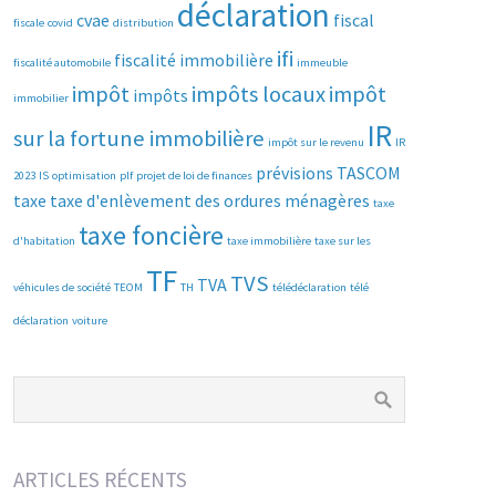
déclaration
cvae
fiscal
fiscale
covid
distribution
ifi
fiscalité immobilière
fiscalité automobile
immeuble
impôt
impôts locaux
impôt
impôts
immobilier
IR
sur la fortune immobilière
impôt sur le revenu
IR
prévisions
TASCOM
2023
IS
optimisation
plf
projet de loi de finances
taxe
taxe d'enlèvement des ordures ménagères
taxe
taxe foncière
d'habitation
taxe immobilière
taxe sur les
TF
TVS
TVA
véhicules de société
TEOM
TH
télédéclaration
télé
déclaration
voiture
ARTICLES RÉCENTS