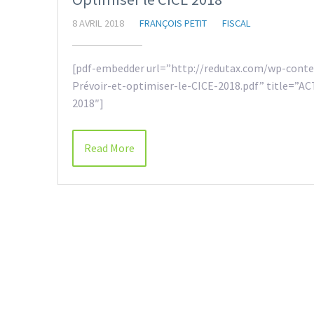
8 AVRIL 2018
FRANÇOIS PETIT
FISCAL
[pdf-embedder url=”http://redutax.com/wp-cont
Prévoir-et-optimiser-le-CICE-2018.pdf” title=”AC
2018″]
Read More