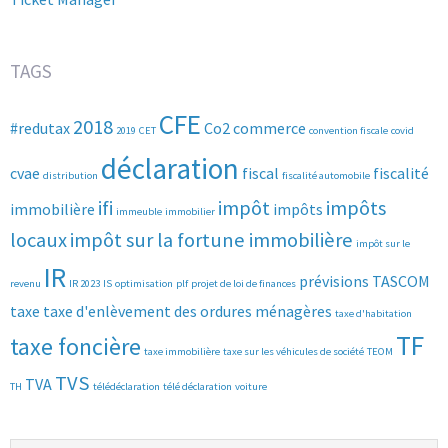
TAGS
CFE
2018
#redutax
Co2
commerce
2019
CET
convention fiscale
covid
déclaration
cvae
fiscal
fiscalité
distribution
fiscalité automobile
ifi
impôt
impôts
immobilière
impôts
immeuble
immobilier
locaux
impôt sur la fortune immobilière
impôt sur le
IR
prévisions
TASCOM
revenu
IR 2023
IS
optimisation
plf
projet de loi de finances
taxe
taxe d'enlèvement des ordures ménagères
taxe d'habitation
TF
taxe foncière
taxe immobilière
taxe sur les véhicules de société
TEOM
TVS
TVA
TH
télédéclaration
télé déclaration
voiture