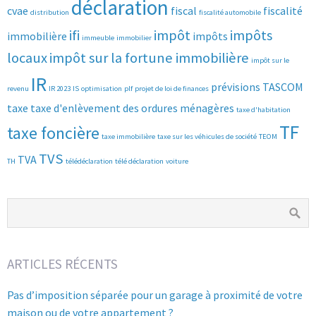
déclaration
cvae
fiscal
fiscalité
distribution
fiscalité automobile
ifi
impôt
impôts
immobilière
impôts
immeuble
immobilier
locaux
impôt sur la fortune immobilière
impôt sur le
IR
prévisions
TASCOM
revenu
IR 2023
IS
optimisation
plf
projet de loi de finances
taxe
taxe d'enlèvement des ordures ménagères
taxe d'habitation
TF
taxe foncière
taxe immobilière
taxe sur les véhicules de société
TEOM
TVS
TVA
TH
télédéclaration
télé déclaration
voiture
ARTICLES RÉCENTS
Pas d’imposition séparée pour un garage à proximité de votre
maison ou de votre appartement ?