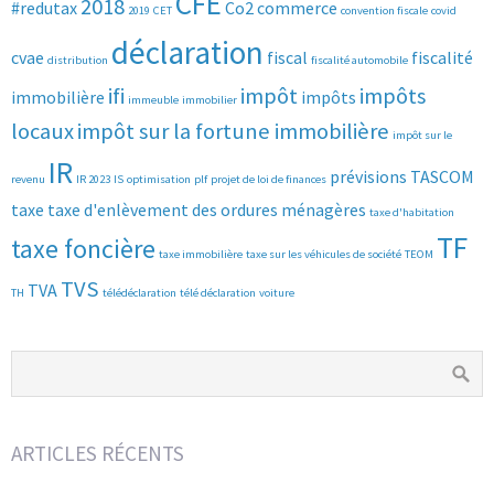
CFE
2018
#redutax
Co2
commerce
2019
CET
convention fiscale
covid
déclaration
cvae
fiscal
fiscalité
distribution
fiscalité automobile
ifi
impôt
impôts
immobilière
impôts
immeuble
immobilier
locaux
impôt sur la fortune immobilière
impôt sur le
IR
prévisions
TASCOM
revenu
IR 2023
IS
optimisation
plf
projet de loi de finances
taxe
taxe d'enlèvement des ordures ménagères
taxe d'habitation
TF
taxe foncière
taxe immobilière
taxe sur les véhicules de société
TEOM
TVS
TVA
TH
télédéclaration
télé déclaration
voiture
ARTICLES RÉCENTS